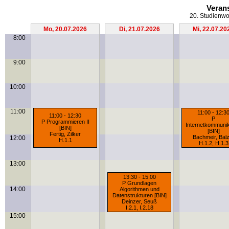
Veran
20. Studienwo
Mo, 20.07.2026
Di, 21.07.2026
Mi, 22.07.20
8:00
9:00
10:00
11:00
11:00 - 12:3
11:00 - 12:30
P
P Programmieren II
Internetkommunik
[BIN]
[BIN]
Fertig
,
Zilker
Bachmeir
,
Bal
12:00
H.1.1
H.1.2
,
H.1.3
13:00
13:30 - 15:00
P Grundlagen
14:00
Algorithmen und
Datenstrukturen [BIN]
Deinzer
,
Seuß
I.2.1
,
I.2.18
15:00