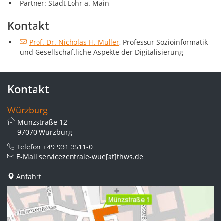
Partner: Stadt Lohr a. Main
Kontakt
Prof. Dr. Nicholas H. Müller
, Professur Sozioinformatik
und Gesellschaftliche Aspekte der Digitalisierung
Kontakt
Würzburg
Münzstraße 12
97070 Würzburg
Telefon
+49 931 3511-0
E-Mail
servicezentrale-wue[at]thws.de
Anfahrt