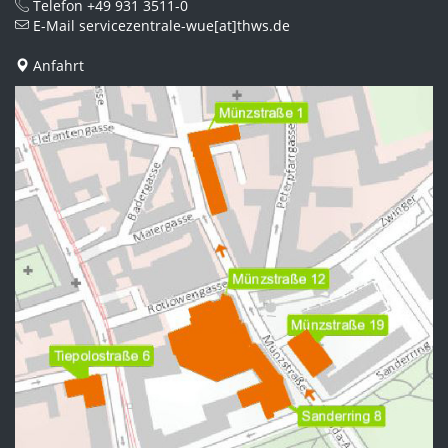
Telefon
+49 931 3511-0
E-Mail
servicezentrale-wue[at]thws.de
Anfahrt