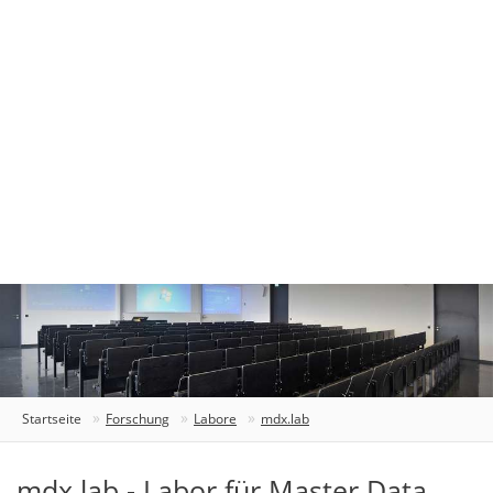
Startseite
Forschung
Labore
mdx.lab
mdx.lab - Labor für Master Data