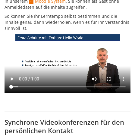
in unserem
Moodle System
. Sie können als Gast ohne
Anmeldedaten auf die Inhalte zugreifen.
So können Sie Ihr Lerntempo selbst bestimmen und die
Inhalte genau dann wiederholen, wenn es für Ihr Verständnis
sinnvoll ist.
Einführung
in
das
Hello
World
Beispiel
in
Python
Synchrone Videokonferenzen für den
persönlichen Kontakt