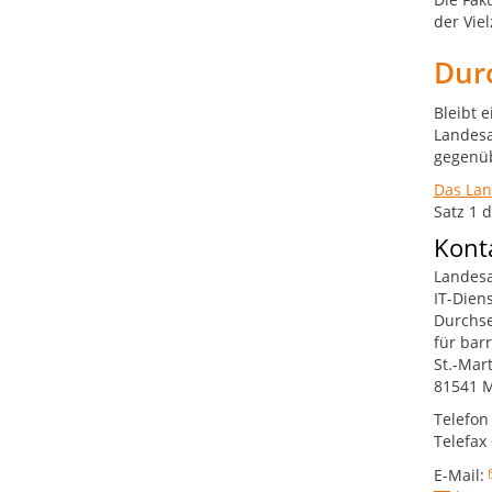
der Vie
Dur
Bleibt 
Landesa
gegenüb
Das Lan
Satz 1 
Kont
Landesa
IT-Dien
Durchse
für bar
St.-Mar
81541 
Telefon
Telefax
E-Mail: