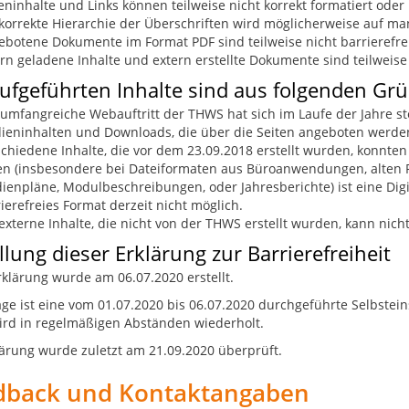
eninhalte und Links können teilweise nicht korrekt formatiert oder
korrekte Hierarchie der Überschriften wird möglicherweise auf ma
botene Dokumente im Format PDF sind teilweise nicht barrierefre
rn geladene Inhalte und extern erstellte Dokumente sind teilweise 
ufgeführten Inhalte sind aus folgenden Grün
umfangreiche Webauftritt der THWS hat sich im Laufe der Jahre ste
ieninhalten und Downloads, die über die Seiten angeboten werde
chiedene Inhalte, die vor dem 23.09.2018 erstellt wurden, konnten
len (insbesondere bei Dateiformaten aus Büroanwendungen, alten
ienpläne, Modulbeschreibungen, oder Jahresberichte) ist eine Digi
ierefreies Format derzeit nicht möglich.
externe Inhalte, die nicht von der THWS erstellt wurden, kann nicht
llung dieser Erklärung zur Barrierefreiheit
rklärung wurde am 06.07.2020
erstellt.
ge ist eine vom 01.07.2020 bis 06.07.2020 durchgeführte Selbstei
ird in regelmäßigen Abständen wiederholt.
lärung wurde zuletzt am 21.09.2020
überprüft.
dback und Kontaktangaben