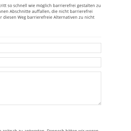
itt so schnell wie möglich barrierefrei gestalten zu
en Abschnitte auffallen, die nicht barrierefrei
 diesen Weg barrierefreie Alternativen zu nicht
en zeitnah zu antworten. Dennoch bitten wir wegen