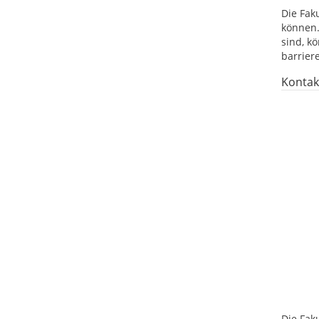
Die Fak
können.
sind, k
barrier
Kontak
Die Fak