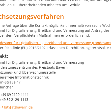
lzahl an zu überarbeitenden Inhalten um Geduld.
chsetzungsverfahren
eine Anfrage über die Kontaktmöglichkeit innerhalb von sechs Woch
mt für Digitalisierung, Breitband und Vermessung auf Antrag de
er dem Verpflichteten Maßnahmen erforderlich sind.
desamt für Digitalisierung, Breitband und Vermessung (Landesamt
der Richtlinie (EU) 2016/2102 erlassenen Durchführungsrechtsakte 
akt:
mt für Digitalisierung, Breitband und Vermessung
stleistungszentrum des Freistaats Bayern
tzungs- und Überwachungsstelle
rierefreie Informationstechnik
tin-Straße 47
München
 +49 89 2129-1111
 +49 89 2129-1113
bitv[at]bayern.de