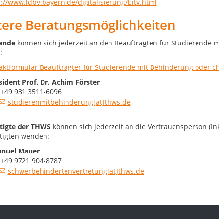
s://www.ldbv.bayern.de/digitalisierung/bitv.html
tere Beratungsmöglichkeiten
ende
können sich jederzeit an den Beauftragten für Studierende 
:
aktformular Beauftragter für Studierende mit Behinderung oder c
sident
Prof. Dr. Achim Förster
 +49 931 3511-6096
studierenmitbehinderung[at]thws.de
tigte der THWS
können sich jederzeit an die Vertrauensperson (I
tigten wenden:
anuel Mauer
 +49 9721 904-8787
schwerbehindertenvertretung[at]thws.de