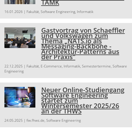
TAMK
16.01.2026
| Fakultät, Software Engineering, Informatik
Gastvortrag von Schaeffler
und Volkswagen zum
Thema „NATS.io als
Messaging-Backbone -
Architektur-Patterns aus
der Praxis“
22.12.2025
| Fakultät, E-Commerce, Informatik, Semestertermine, Software
Engineering
Neuer Online-Studiengang
Software Engineering
startet zum
Wintersemester 2025/26
an der THWS
24.05.2025
| fiw.fhws.de, Software Engineering