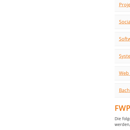
Proj
Soci
Soft
Syst
Web 
Bach
FWP
Die fol
werden,