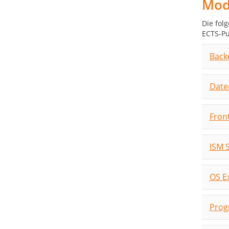
Modu
Die fol
ECTS-Pu
Back
Date
Fron
ISM 
OS E
Prog