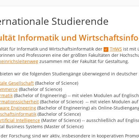
ernationale Studierende
ltät Informatik und Wirtschaftsinf
ultät für Informatik und Wirtschaftsinformatik der
THWS
ist mit
orinnen und Professoren eine der größten Fakultäten der Hochschu
einrichsleitenweg
zusammen mit der Fakultät für Gestaltung.
 bieten wir die folgenden Studiengänge überwiegend in deutscher
tale Gesellschaft
(Bachelor of Science)
ommerce
(Bachelor of Science)
rmatik
(Bachelor of Engineering) -- mit vielen Modulen auf Englisch
rmationssicherheit
(Bachelor of Science) -- mit vielen Modulen auf
tware Engineering
(Bachelor of Engineering) als Online-Studiengan
schaftsinformatik
(Bachelor of Science)
rtificial Intelligence
(Master of Science) -- ausschließlich auf Englis
tal Business Systems (Master of Science)
 der Forschung sind wir aktiv, insbesondere in kooperativen Prom