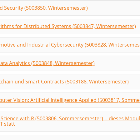
nd Security (5003850, Wintersemester)
rithms for Distributed Systems (5003847, Wintersemester)
motive and Industrial Cybersecurity (5003828, Wintersemes
Data Analytics (5003848, Wintersemester)
kchain und Smart Contracts (5003188, Wintersemester)
ter Vision: Artificial Intelligence Applied (5003817, Somm
 Science with R (5003806, Sommersemester) -- dieses Modu
T statt