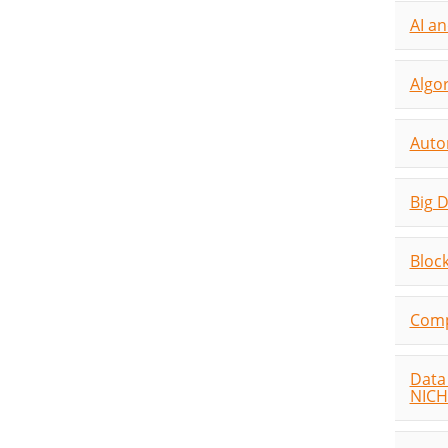
AI a
Algo
Auto
Big 
Bloc
Compu
Data
NICH