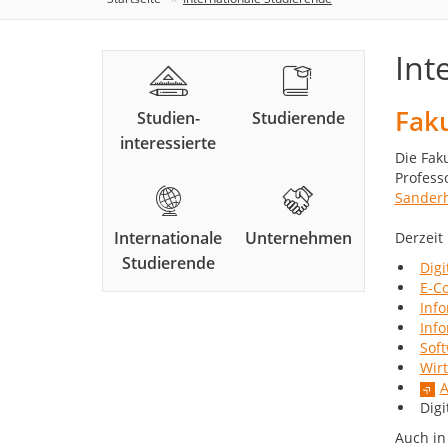
Int
Faku
Studien-
Studierende
interessierte
Die Fak
Profess
Sanderh
Internationale
Unternehmen
Derzeit
Studierende
Digi
E-C
Info
Info
Sof
Wirt
A
Digi
Auch in