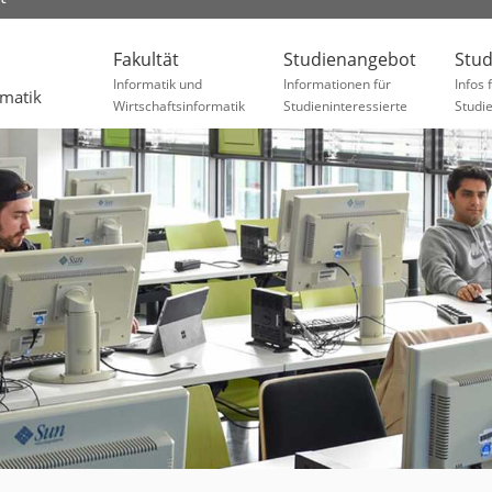
Fakultät
Studienangebot
Stu
Informatik und
Informationen für
Infos 
rmatik
Wirtschaftsinformatik
Studieninteressierte
Studi