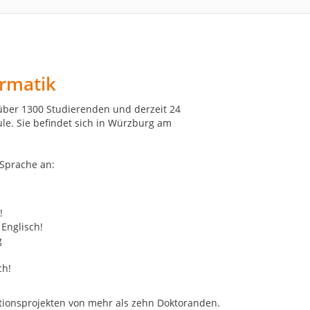
ormatik
 über 1300 Studierenden und derzeit 24
le. Sie befindet sich in Würzburg am
 Sprache an:
!
 Englisch!
g
ch!
otionsprojekten von mehr als zehn Doktoranden.