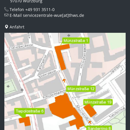
97070 Würzburg
Telefon
+49 931 3511-0
E-Mail
servicezentrale-wue[at]thws.de
Anfahrt