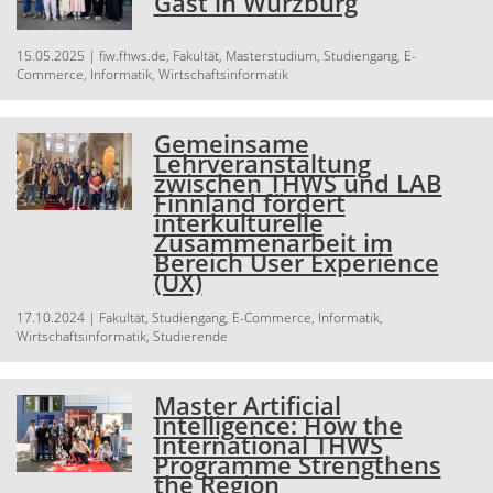
Gast in Würzburg
15.05.2025
| fiw.fhws.de, Fakultät, Masterstudium, Studiengang, E-
Commerce, Informatik, Wirtschaftsinformatik
Gemeinsame
Lehrveranstaltung
zwischen THWS und LAB
Finnland fördert
interkulturelle
Zusammenarbeit im
Bereich User Experience
(UX)
17.10.2024
| Fakultät, Studiengang, E-Commerce, Informatik,
Wirtschaftsinformatik, Studierende
Master Artificial
Intelligence: How the
International THWS
Programme Strengthens
the Region