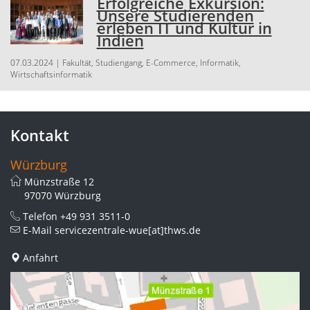
Erfolgreiche Exkursion:
Unsere Studierenden
erleben IT und Kultur in
Indien
07.03.2024
| Fakultät, Studiengang, E-Commerce, Informatik,
Wirtschaftsinformatik
Kontakt
Würzburg
Münzstraße 12
97070 Würzburg
Telefon
+49 931 3511-0
E-Mail
servicezentrale-wue[at]thws.de
Anfahrt