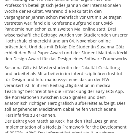
Professorin beteiligt sich jedes Jahr an der Internationalen
Woche der Fakultät. Während die Fakultät in den
vergangenen Jahren schon mehrfach vor Ort mit Beiträgen
vertreten war, fand die Konferenz aufgrund der Covid-
Pandemie nun schon zum zweiten Mal online statt. Drei
wissenschaftliche Beiträge wurden von Studierenden unserer
Hochschule eingereicht und am 04. November online
präsentiert. Und das mit Erfolg: Die Studentin Susanna Götz
erhielt den Best Paper Award und der Student Matthias Keckl
den Design Award für das Design eines Software Frameworks.
Susanna Götz ist Masterstudentin der Fakultät Gestaltung
und arbeitet als Mitarbeiterin im interdisziplinären Institut
für Design und Informationssysteme, das an der FIW
verankert ist. In ihrem Beitrag „Digitization in medical
Teaching“ beschreibt Sie die Entwicklung der Easy ECG App,
die Korrelationen zwischen ECG Signalen und dem
anatomisch richtigen Herz grafisch aufbereitet aufzeigt. Dies
soll angehenden Medizinern dabei helfen verschiedene
Herzinfarkte zu erkennen.
Der Beitrag von Matthias Keckl hat den Titel „Design and
Implementation of a Node.js Framework for the Development
of RESTful APIs”. Der Informatikstudent stellt in seinem