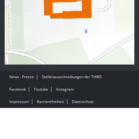
News - Presse
Stellenausschreibungen der THWS
Facebook
Youtube
Instagram
Impressum
Barrierefreiheit
Datenschutz