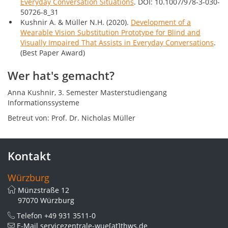
Everyday Conversation Situations
. DOI:
10.1007/978-3-030-
50726-8_31
Kushnir A. & Müller N.H. (2020).
Development of a
Wearable Vision Substitution Prototype for Blind and
Visually Impaired That Assists in Everyday Conversations
.
(Best Paper Award)
Wer hat's gemacht?
Anna Kushnir, 3. Semester Masterstudiengang
Informationssysteme
Betreut von: Prof. Dr. Nicholas Müller
Kontakt
Würzburg
Münzstraße 12
97070 Würzburg
Telefon
+49 931 3511-0
E-Mail
servicezentrale-wue[at]thws.de