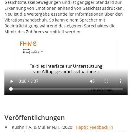
Gesichtsmuskelbewegungen und ist gängiger Standard zur
Erkennung von Emotionen anhand von Gesichtsausdrücken.
Neu ist die Weitergabe essentieller Informationen über den
Vibrationshandschuh. So kann einem Sprecher mit
Beeinträchtigung während des eigenen Sprechaktes die
Mimik des Zuhörers vermittelt werden.
Das
Video
zeigt
die
von
Anna
Kushnir
entwickelte
Lösung
und
erläutert
die
Technik
Veröffentlichungen
dahinter.
Kushnir A. & Müller N.H. (2020).
Haptic Feedback in